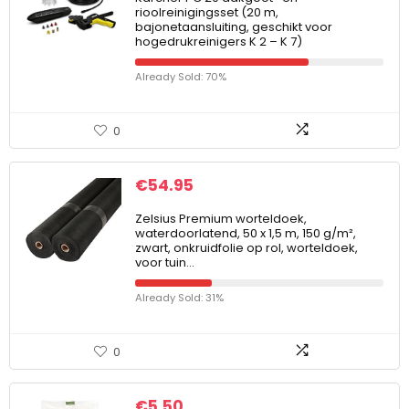
rioolreinigingsset (20 m,
bajonetaansluiting, geschikt voor
hogedrukreinigers K 2 – K 7)
Already Sold: 70%
0
€
54.95
Zelsius Premium worteldoek,
waterdoorlatend, 50 x 1,5 m, 150 g/m²,
zwart, onkruidfolie op rol, worteldoek,
voor tuin…
Already Sold: 31%
0
€
5.50