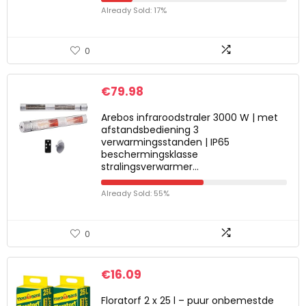
Already Sold: 17%
0
€
79.98
Arebos infraroodstraler 3000 W | met
afstandsbediening 3
verwarmingsstanden | IP65
beschermingsklasse
stralingsverwarmer…
Already Sold: 55%
0
€
16.09
Floratorf 2 x 25 l – puur onbemestde