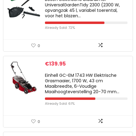
UniversalGardenTidy 2300 (2300 W,
opvangzak 45 l, variabel toerental,
voor het blazen…
Already Sold: 72%
0
€
139.95
Einhell GC-EM 1743 HW Elektrische
Grasmaaier, 1700 W, 43 cm
Maaibreedte, 6-Voudige
Maaihoogteverstelling 20-70 mm…
Already Sold: 61%
0