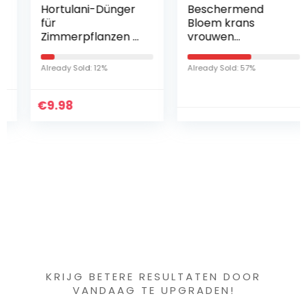
Hortulani-Dünger
Beschermend
für
Bloem krans
Zimmerpflanzen –
vrouwen
universeller,
hoofdband bruiloft
natürlicher,
garland bruids
Already Sold: 12%
Already Sold: 57%
organischer,
hoofdstuk
mikrobiologischer
bloemen kroon
€
Dünger für den
9.98
partij hoofdtooi
Anbau der…
compatibel…
Iets interessants
gevonden ?
KRIJG BETERE RESULTATEN DOOR
VANDAAG TE UPGRADEN!