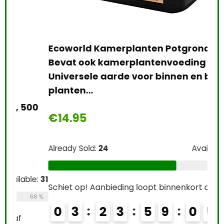
Ecoworld Kamerplanten Potgrond –
Hum
Bevat ook kamerplantenvoeding –
3 x
Universele aarde voor binnen en buiten
bio
planten…
€
2
00
€
14.95
Alre
Already Sold:
24
Available:
36
67 %
Schi
le:
31
Schiet op! Aanbieding loopt binnenkort af
0
68 %
0
3
2
3
5
9
0
4