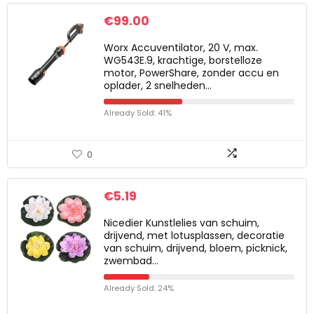
€
99.00
Worx Accuventilator, 20 V, max.
WG543E.9, krachtige, borstelloze
motor, PowerShare, zonder accu en
oplader, 2 snelheden…
Already Sold: 41%
0
€
5.19
Nicedier Kunstlelies van schuim,
drijvend, met lotusplassen, decoratie
van schuim, drijvend, bloem, picknick,
zwembad…
Already Sold: 24%