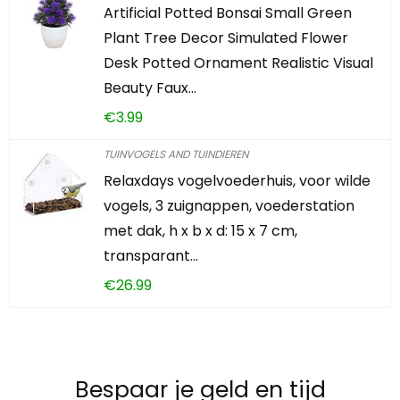
Artificial Potted Bonsai Small Green
Plant Tree Decor Simulated Flower
Desk Potted Ornament Realistic Visual
Beauty Faux…
€
3.99
TUINVOGELS AND TUINDIEREN
Relaxdays vogelvoederhuis, voor wilde
vogels, 3 zuignappen, voederstation
met dak, h x b x d: 15 x 7 cm,
transparant…
€
26.99
Bespaar je geld en tijd