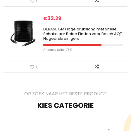
0
€
33.29
DERASL 15M Hoge drukslang met Snelle
Schakelaar Beide Einden voor Bosch AQT
Hogedrukreinigers
Already Sold: 73%
0
OP ZOEK NAAR HET BESTE PRODUCT
KIES CATEGORIE