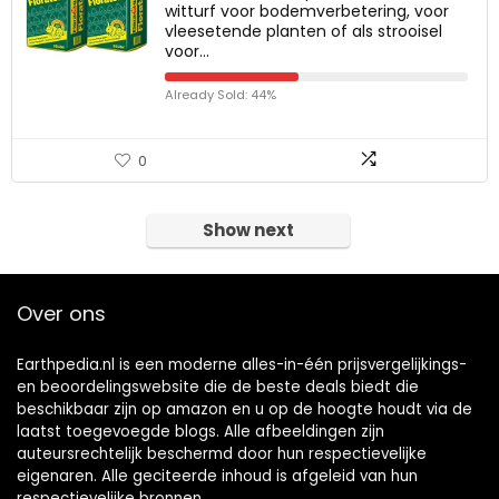
witturf voor bodemverbetering, voor
vleesetende planten of als strooisel
voor…
Already Sold: 44%
0
Show next
Over ons
Earthpedia.nl is een moderne alles-in-één prijsvergelijkings-
en beoordelingswebsite die de beste deals biedt die
beschikbaar zijn op amazon en u op de hoogte houdt via de
laatst toegevoegde blogs. Alle afbeeldingen zijn
auteursrechtelijk beschermd door hun respectievelijke
eigenaren. Alle geciteerde inhoud is afgeleid van hun
respectievelijke bronnen.