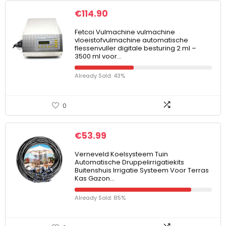
€
114.90
Fetcoi Vulmachine vulmachine
vloeistofvulmachine automatische
flessenvuller digitale besturing 2 ml –
3500 ml voor…
Already Sold: 43%
0
€
53.99
Verneveld Koelsysteem Tuin
Automatische Druppelirrigatiekits
Buitenshuis Irrigatie Systeem Voor Terras
Kas Gazon…
Already Sold: 85%