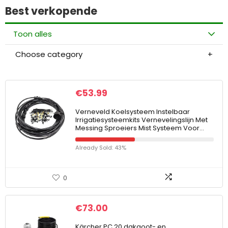
Best verkopende
Toon alles
Choose category
€
53.99
Verneveld Koelsysteem Instelbaar
Irrigatiesysteemkits Vernevelingslijn Met
Messing Sproeiers Mist Systeem Voor…
Already Sold: 43%
0
€
73.00
Kärcher PC 20 dakgoot- en