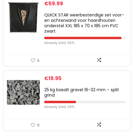
€
59.99
QUICK STAR weerbestendige set voor-
en achterwand voor haardhouten
onderstel XXL 185 x 70 x 185 cm PVC
zwart
Already Sold: 95%
0
€
19.95
25 kg basalt gravel 16-32 mm – split
grind
Already Sold: 39%
0