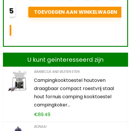
T
TOEVOEGEN AAN WINKELWAGEN
U kunt geïnteresseerd zijn
BARBECUE AND BUITEN ETEN
Campingkooktoestel houtoven
draagbaar compact roestvrij staal
hout fornuis camping kooktoestel
campingkoker…
€
89.49
BONSAI