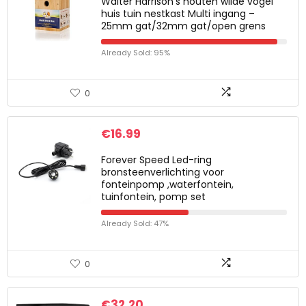
Walter Harrison’s houten wilde vogel
huis tuin nestkast Multi ingang –
25mm gat/32mm gat/open grens
Already Sold: 95%
0
€
16.99
Forever Speed Led-ring
bronsteenverlichting voor
fonteinpomp ,waterfontein,
tuinfontein, pomp set
Already Sold: 47%
0
€
32.20