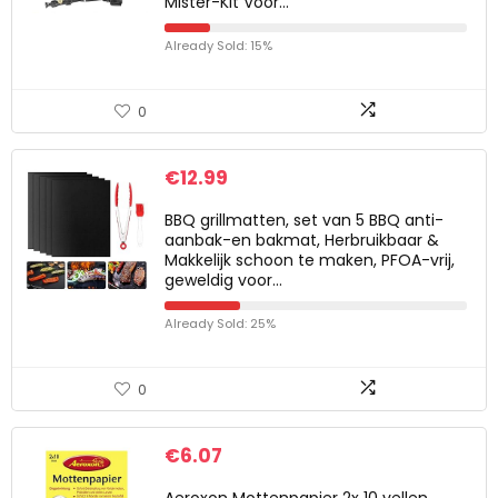
Mister-Kit Voor…
Already Sold: 15%
0
€
12.99
BBQ grillmatten, set van 5 BBQ anti-
aanbak-en bakmat, Herbruikbaar &
Makkelijk schoon te maken, PFOA-vrij,
geweldig voor…
Already Sold: 25%
0
€
6.07