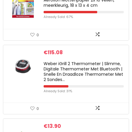
Aeroxon Mottenpapier 2x 10 vellen,
meerkleurig, 18 x 13 x 4 cm
Already Sold: 67%
0
€
115.08
Weber iGrill 2 Thermometer | Slimme,
Digitale Thermometer Met Bluetooth |
Snelle En Draadloze Thermometer Met
2 Sondes…
Already Sold: 31%
0
€
13.90