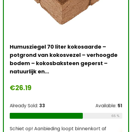
-
25 
–
hig
pui
bon
Humusziegel 70 liter kokosaarde –
potgrond van kokosvezel – verhoogde
€
2
bodem – kokosbaksteen geperst –
e:
46
natuurlijk en…
Alre
65 %
€
26.19
Schi
Already Sold:
33
Available:
51
0
65 %
Schiet op! Aanbieding loopt binnenkort af