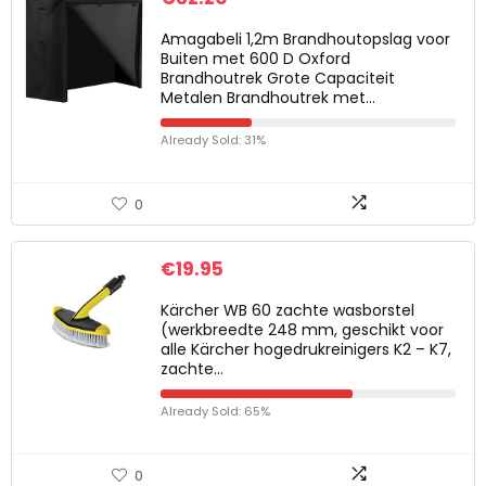
Amagabeli 1,2m Brandhoutopslag voor
Buiten met 600 D Oxford
Brandhoutrek Grote Capaciteit
Metalen Brandhoutrek met…
Already Sold: 31%
0
€
19.95
Kärcher WB 60 zachte wasborstel
(werkbreedte 248 mm, geschikt voor
alle Kärcher hogedrukreinigers K2 – K7,
zachte…
Already Sold: 65%
0