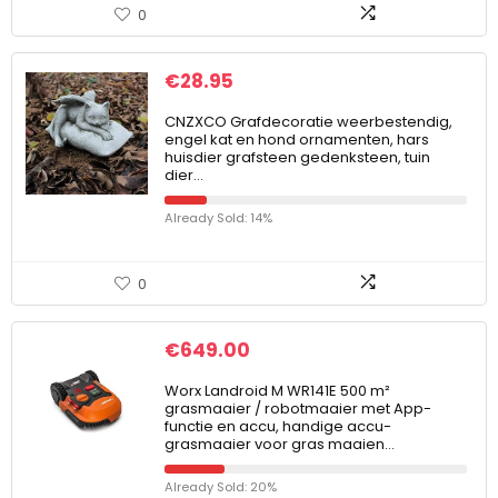
0
€
28.95
CNZXCO Grafdecoratie weerbestendig,
engel kat en hond ornamenten, hars
huisdier grafsteen gedenksteen, tuin
dier…
Already Sold: 14%
0
€
649.00
Worx Landroid M WR141E 500 m²
grasmaaier / robotmaaier met App-
functie en accu, handige accu-
grasmaaier voor gras maaien…
Already Sold: 20%