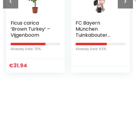
Ficus carica
FC Bayern
‘Brown Turkey’ –
München
Vijgenboom
Tuinkabouter
trekharmonica
Already Sold: 70%
Already Sold: 63%
€
31.94
Iets interessants
gevonden ?