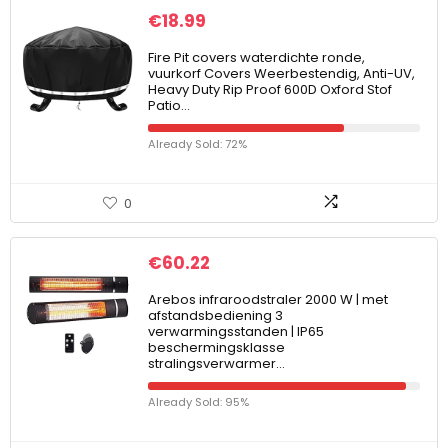
€
18.99
Fire Pit covers waterdichte ronde,
vuurkorf Covers Weerbestendig, Anti-UV,
Heavy Duty Rip Proof 600D Oxford Stof
Patio…
Already Sold: 72%
0
€
60.22
Arebos infraroodstraler 2000 W | met
afstandsbediening 3
verwarmingsstanden | IP65
beschermingsklasse
stralingsverwarmer…
Already Sold: 95%