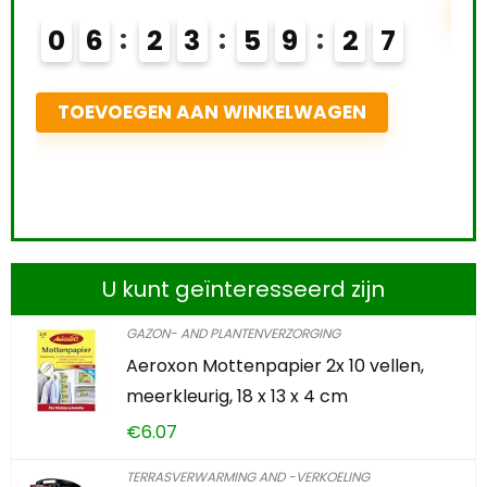
T
0
6
2
3
5
9
2
6
TOEVOEGEN AAN WINKELWAGEN
U kunt geïnteresseerd zijn
GAZON- AND PLANTENVERZORGING
Aeroxon Mottenpapier 2x 10 vellen,
meerkleurig, 18 x 13 x 4 cm
€
6.07
TERRASVERWARMING AND -VERKOELING