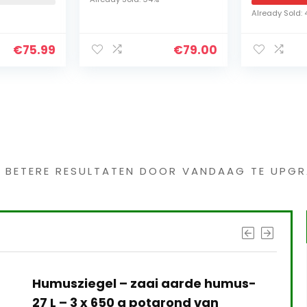
Zengtuin fontei
Already Sold: 46%
complete set 
tuin en terras,
5.99
€
79.00
en nacht
s interessants gevond
G BETERE RESULTATEN DOOR VANDAAG TE UPGR
Humusziegel – zaai aarde humus-
27 L – 3 x 650 g potgrond van