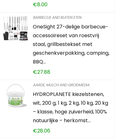
€
8.00
puimsteen – sub
bonsai
BARBECUE AND BUITEN ETEN
OneSight 27-delige barbecue-
€
16.50
accessoireset van roestvrij
staal, grillbestekset met
Already Sold:
30
geschenkverpakking, camping,
BBQ…
€
27.88
Schiet op! Aanbiedi
AARDE, MULCH AND GROEIMEDIA
0
5
2
3
HYDROPLANETE kiezelstenen,
wit, 200 g, 1 kg, 2 kg, 10 kg, 20 kg
– klasse, hoge zuiverheid, 100%
TOEVOEGEN A
natuurlijke – herkomst…
€
28.06