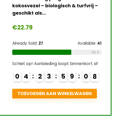
kokosvezel – biologisch & turfvrij –
geschikt als…
€
22.79
Already Sold:
27
Available:
41
66 %
Schiet op! Aanbieding loopt binnenkort af
0
4
2
3
5
9
0
6
7
TOEVOEGEN AAN WINKELWAGEN