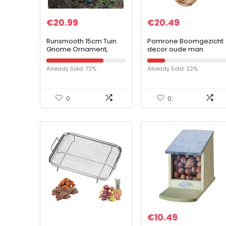
€
20.99
€
20.49
Runsmooth 15cm Tuin
Pomrone Boomgezicht
Gnome Ornament,
decor oude man
Grappige Plassende
Hugger kunstsculptuur
Kabouter Ondeugende
grappige schors
Already Sold: 72%
Already Sold: 22%
Tuin Gnome voor
gezicht decoratie voor
Gazonornamenten,
de tuin buitenshuis…
Binnen of…
0
0
€
10.49