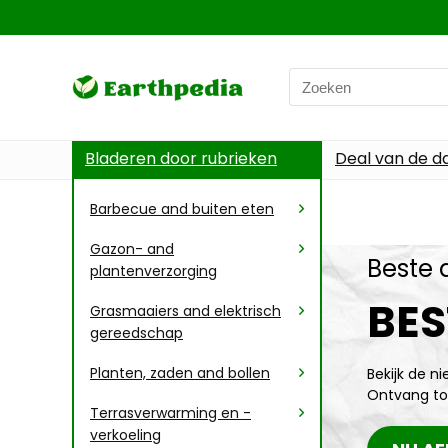
Bladeren door rubrieken
Deal van de d
Barbecue and buiten eten
Gazon- and
Beste 
plantenverzorging
BES
Grasmaaiers and elektrisch
gereedschap
Planten, zaden and bollen
Bekijk de n
Ontvang to
Terrasverwarming en -
verkoeling