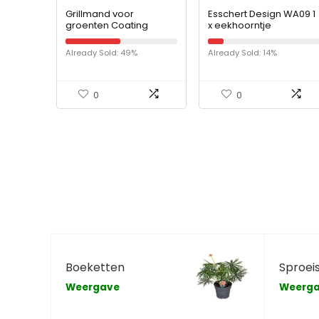
Grillmand voor
Esschert Design WA09 1
groenten Coating
x eekhoorntje
Grillmand voor friet
voederhuis
Grillrooster Bakken
Already Sold: 49%
Already Sold: 14%
Grillmanden voor
buitengrill
Roestvrijstalen…
0
0
Boeketten
Sproei
Weergave
Weerg