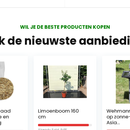
WIL JE DE BESTE PRODUCTEN KOPEN
jk de nieuwste aanbied
Limoenboom 160
Wehmann Font
cm
op zonne-ener
Asia
zonneluiffonte
Already Sold: 94%