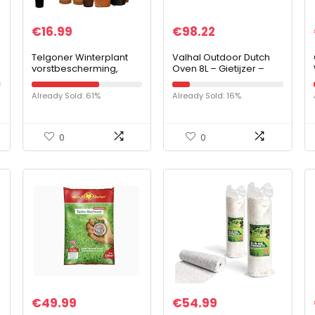
€
16.99
€
98.22
Telgoner Winterplant
Valhal Outdoor Dutch
vorstbescherming,
Oven 8L – Gietijzer –
tuinfleece
zonder pootjes,
vorstbescherming voor
thermometer uitsparing
Already Sold: 61%
Already Sold: 16%
planten met ritssluiting,
scheurbestendig…
0
0
€
49.99
€
54.99