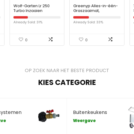
Wolf-Garten Lr 250
Greenyp Alles-in-één-
Turbo Inzaaien
Graszaaimat,
Biologisch afbreekbare
Graszaaimat,
Already Sold: 31%
Already Sold: 33%
Gazongras,
Geïntegreerd Graszaad
met…
0
0
OP ZOEK NAAR HET BESTE PRODUCT
KIES CATEGORIE
systemen
Buitenkeukens
ave
Weergave