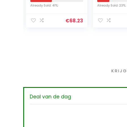
ppvangzak
Already Sold: 41%
Already Sold: 23%
93
€
68.23
€
7
Iet
KRIJ
Deal van de dag
nd –
g –