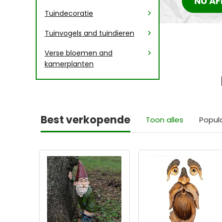
NU AF
Tuindecoratie
Tuinvogels and tuindieren
Verse bloemen and
kamerplanten
Best verkopende
Toon alles
Popul