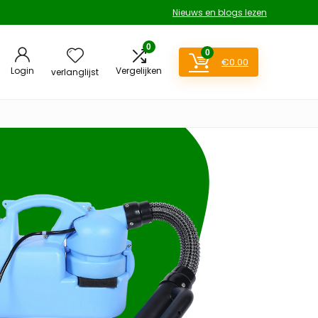
Nieuws en blogs lezen
0
0
€
0.00
Login
Vergelijken
verlanglijst