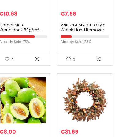
€
10.68
€
7.59
GardenMate
2 stuks A Style + B Style
Worteldoek 50g/m² –
Watch Hand Remover
anti-onkruiddoek –
Presser Kit, Steel en
scheurvast gronddoek
Plastic Watch Repair
Already Sold: 73%
Already Sold: 23%
– waterdoorlatend –
Tool Kit, voor het
2mx5m = 10m2
verwijderen…
0
0
€
8.00
€
31.69