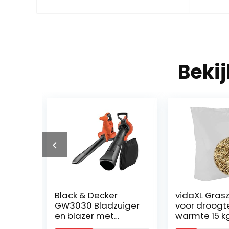
Beki
Black & Decker
vidaXL Graszaad
GW3030 Bladzuiger
voor droogte en
en blazer met
warmte 15 kg
hakselaar met 50 L