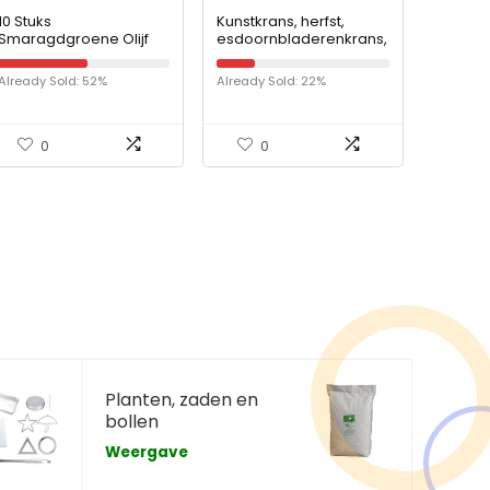
10 Stuks
Kunstkrans, herfst,
Smaragdgroene Olijf
esdoornbladerenkrans,
Zaden Voor Het Planten
slinger, voor Halloween
Van Buitentuinen Heeft
Already Sold: 52%
Already Sold: 22%
Een Goede
Hittebestendigheid Is
Een Goede…
0
0
Planten, zaden en
bollen
Weergave