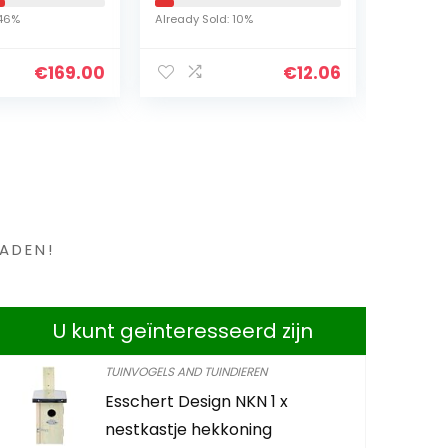
n,
Vistank Plastic
hogedrukrei
Already Sold: 10%
Already Sold: 70%
voor
Waterplant Gras
inclusief a
 dag
Decoratie
voor…
€
169.00
€
12.06
Ornament Groene
Bladeren
en ?
ADEN!
U kunt geïnteresseerd zijn
TUINVOGELS AND TUINDIEREN
Esschert Design NKN 1 x
10 kg (approx. 1
nestkastje hekkoning
high-grade pum