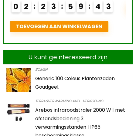
0
2
2
3
5
9
4
2
T
TOEVOEGEN AAN WINKELWAGEN
U kunt geïnteresseerd zijn
BOMEN
Generic 100 Coleus Plantenzaden
Goudgeel.
TERRASVERWARMING AND -VERKOELING
Arebos infraroodstraler 2000 W | met
afstandsbediening 3
verwarmingsstanden | IP65
beschermingsklasse