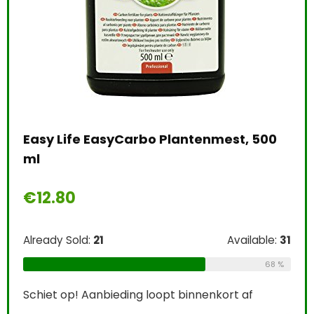
Eco
Bev
Uni
pl
e:
26
Easy Life EasyCarbo Plantenmest, 500
€
1
ml
69 %
€
12.80
Alre
Already Sold:
21
Available:
31
Schi
68 %
0
Schiet op! Aanbieding loopt binnenkort af