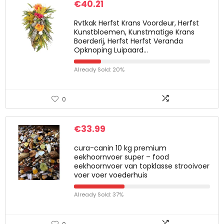
€
40.21
Rvtkak Herfst Krans Voordeur, Herfst
Kunstbloemen, Kunstmatige Krans
Boerderij, Herfst Herfst Veranda
Opknoping Luipaard…
Already Sold: 20%
0
€
33.99
cura-canin 10 kg premium
eekhoornvoer super – food
eekhoornvoer van topklasse strooivoer
voer voer voederhuis
Already Sold: 37%