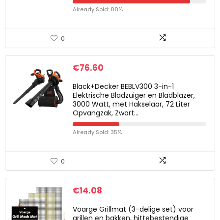
Already Sold: 88%
0
€
76.60
Black+Decker BEBLV300 3-in-1
Elektrische Bladzuiger en Bladblazer,
3000 Watt, met Hakselaar, 72 Liter
Opvangzak, Zwart…
Already Sold: 35%
0
€
14.08
Voarge Grillmat (3-delige set) voor
grillen en bakken, hittebestendige