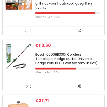
grillmat voor houtskool, gasgrill en
oven…
Already Sold: 92%
0
€
113.60
Bosch 06008B3001 Cordless
Telescopic Hedge cutter Universal
Hedge Pole 18 (18 Volt System, in Box)
Already Sold: 63%
0
€
37.71