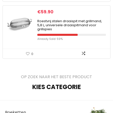
€
59.90
Roestvrij stalen draaispit met grillmand,
5,8 L, universele draaispitmand voor
grillspies
Already Sold: 59%
0
OP ZOEK NAAR HET BESTE PRODUCT
KIES CATEGORIE
Boeketten