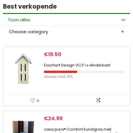
Best verkopende
Toon alles
Choose category
€
19.50
Esschert Design VC3 1 x vlinderkast
Already Sold: 41%
0
€
24.99
casa pura® Comfort kunstgras met