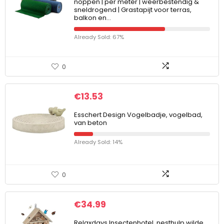
noppen | per meter | weerbestendig &
sneldrogend | Grastapijt voor terras,
balkon en…
Already Sold: 67%
0
€
13.53
Esschert Design Vogelbadje, vogelbad,
van beton
Already Sold: 14%
0
€
34.99
Relaxdays Insectenhotel, nesthulp wilde