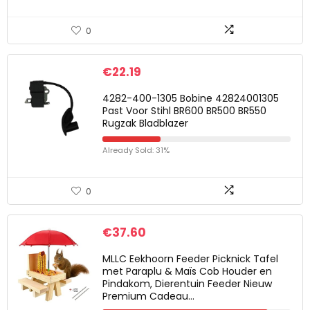
0
€
22.19
4282-400-1305 Bobine 42824001305
Past Voor Stihl BR600 BR500 BR550
Rugzak Bladblazer
Already Sold: 31%
0
€
37.60
MLLC Eekhoorn Feeder Picknick Tafel
met Paraplu & Maïs Cob Houder en
Pindakom, Dierentuin Feeder Nieuw
Premium Cadeau…