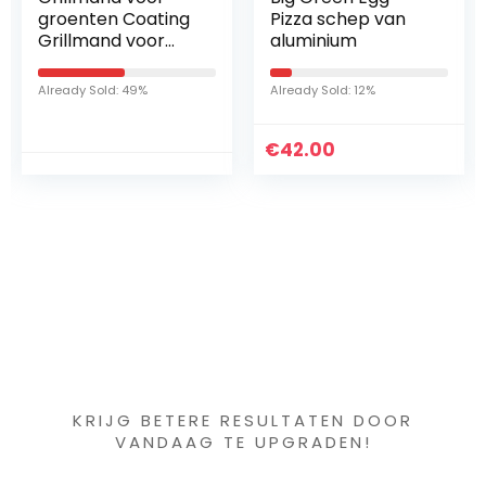
groenten Coating
Pizza schep van
Grillmand voor
aluminium
friet Grillrooster
Bakken
Already Sold: 49%
Already Sold: 12%
Grillmanden voor
buitengrill
Roestvrijstalen…
€
42.00
Iets interessants
gevonden ?
KRIJG BETERE RESULTATEN DOOR
VANDAAG TE UPGRADEN!