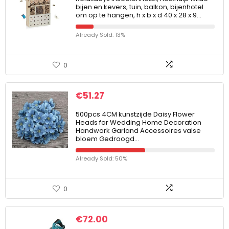
bijen en kevers, tuin, balkon, bijenhotel
om op te hangen, h x b x d 40 x 28 x 9…
Already Sold: 13%
0
€
51.27
500pcs 4CM kunstzijde Daisy Flower
Heads for Wedding Home Decoration
Handwork Garland Accessoires valse
bloem Gedroogd…
Already Sold: 50%
0
€
72.00