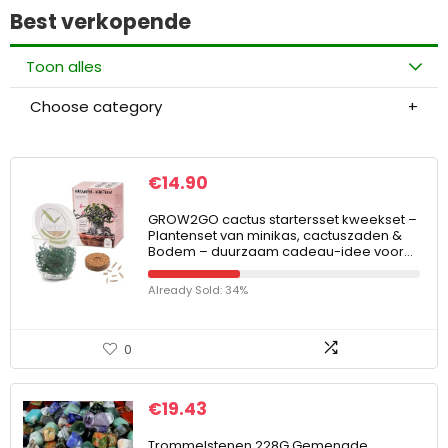
Best verkopende
Toon alles
Choose category
€
14.90
GROW2GO cactus startersset kweekset –
Plantenset van minikas, cactuszaden &
Bodem – duurzaam cadeau-idee voor…
Already Sold: 34%
0
€
19.43
Trommelstenen 228G Gemengde