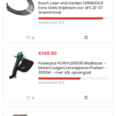
Bosch Lawn and Garden F016800431
Extra Sterk Snijdraad voor AFS 23-37
Grastrimmer
Already Sold: 92%
0
€
149.90
Powerplus POWXQG5030 Bladblazer –
blazen/zuigen/versnipperen/harken –
3000W – met 45L opvangzak
Already Sold: 60%
0