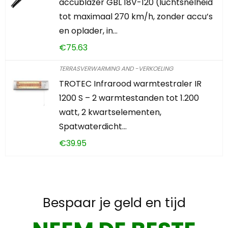
accublazer GBL 18V-120 (luchtsnelheid
tot maximaal 270 km/h, zonder accu’s
en oplader, in…
€
75.63
TERRASVERWARMING AND -VERKOELING
TROTEC Infrarood warmtestraler IR
1200 S – 2 warmtestanden tot 1.200
watt, 2 kwartselementen,
Spatwaterdicht…
€
39.95
Bespaar je geld en tijd