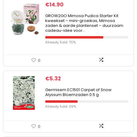
€
14.90
GROW2GO Mimosa Pudica Starter Kit
kweekset – mini-groeikas, Mimosa
zaden & aarde plantenset – duurzaam
cadeau-idee voor…
Already Sold: 70%
0
€
5.32
Germisem EC1501 Carpet of Snow
Alyssum Bloemzaden 0.5 g
Already Sold: 39%
0