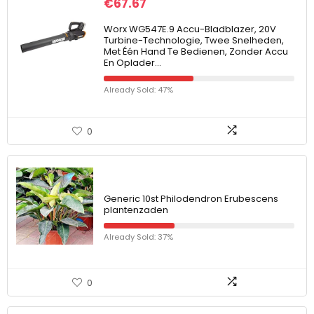
€
67.67
Worx WG547E.9 Accu-Bladblazer, 20V
Turbine-Technologie, Twee Snelheden,
Met Één Hand Te Bedienen, Zonder Accu
En Oplader…
Already Sold: 47%
0
Generic 10st Philodendron Erubescens
plantenzaden
Already Sold: 37%
0