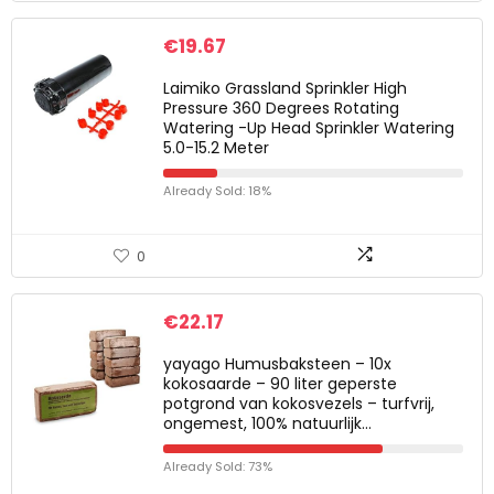
€
19.67
Laimiko Grassland Sprinkler High
Pressure 360 Degrees Rotating
Watering -Up Head Sprinkler Watering
5.0-15.2 Meter
Already Sold: 18%
0
€
22.17
yayago Humusbaksteen – 10x
kokosaarde – 90 liter geperste
potgrond van kokosvezels – turfvrij,
ongemest, 100% natuurlijk…
Already Sold: 73%