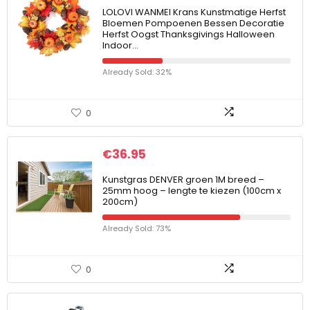
LOLOVI WANMEI Krans Kunstmatige Herfst
Bloemen Pompoenen Bessen Decoratie
Herfst Oogst Thanksgivings Halloween
Indoor…
Already Sold: 32%
0
€
36.95
Kunstgras DENVER groen 1M breed –
25mm hoog – lengte te kiezen (100cm x
200cm)
Already Sold: 73%
0