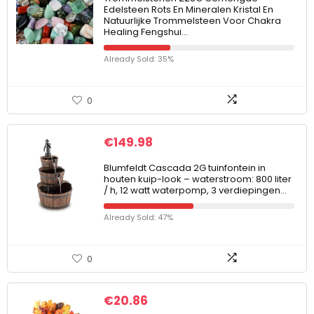
Edelsteen Rots En Mineralen Kristal En
Natuurlijke Trommelsteen Voor Chakra
Healing Fengshui…
Already Sold: 35%
0
€
149.98
Blumfeldt Cascada 2G tuinfontein in
houten kuip-look – waterstroom: 800 liter
/ h, 12 watt waterpomp, 3 verdiepingen…
Already Sold: 47%
0
€
20.86