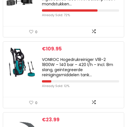
mondstukken…
Already Sold: 72%
0
€
109.95
VONROC Hogedrukreiniger V18-2
1800W – 140 bar – 420 l/h – Incl. 8m
slang, geïntegreerde
reinigingsmiddelen tank…
Already Sold: 12%
0
€
23.99