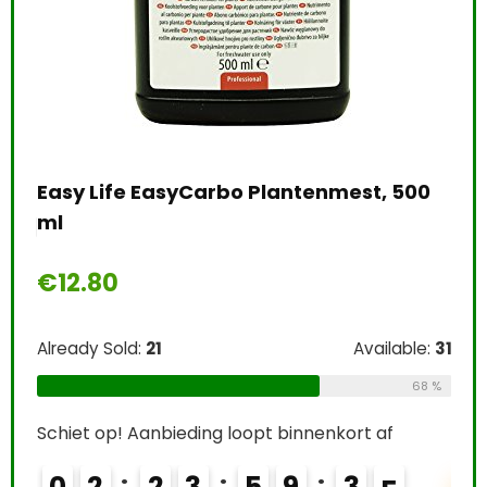
Eco
Bev
Uni
pl
e:
26
Easy Life EasyCarbo Plantenmest, 500
€
1
ml
69 %
€
12.80
Alre
Already Sold:
21
Available:
31
Schi
68 %
0
Schiet op! Aanbieding loopt binnenkort af
0
2
2
3
5
9
3
3