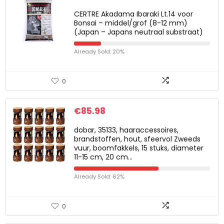
CERTRE Akadama Ibaraki Lt.14 voor
Bonsai – middel/grof (8-12 mm)
(Japan – Japans neutraal substraat)
Already Sold: 20%
0
€
85.98
dobar, 35133, haaraccessoires,
brandstoffen, hout, sfeervol Zweeds
vuur, boomfakkels, 15 stuks, diameter
11-15 cm, 20 cm…
Already Sold: 62%
0