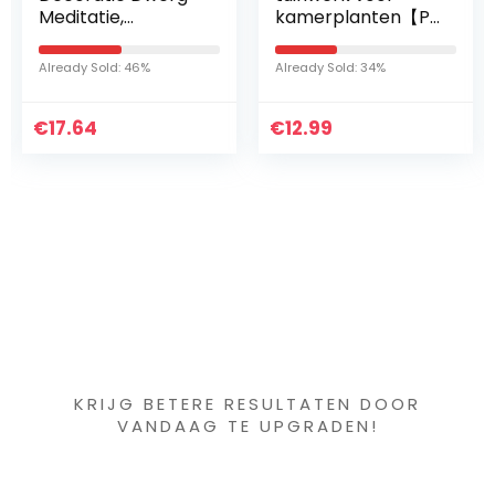
Meditatie,
kamerplanten【P
Goudgroen,
erlite Spansa 5 l 】
Tuindwerg, Hoogte
Already Sold: 46%
Already Sold: 34%
19 Cm,Meerkleurig
€
17.64
€
12.99
Iets interessants
gevonden ?
KRIJG BETERE RESULTATEN DOOR
VANDAAG TE UPGRADEN!