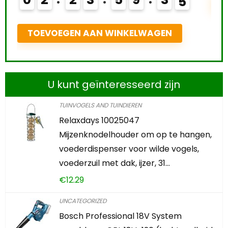
T
4
TOEVOEGEN AAN WINKELWAGEN
U kunt geïnteresseerd zijn
TUINVOGELS AND TUINDIEREN
Relaxdays 10025047
Mijzenknodelhouder om op te hangen,
voederdispenser voor wilde vogels,
voederzuil met dak, ijzer, 31…
€
12.29
UNCATEGORIZED
Bosch Professional 18V System