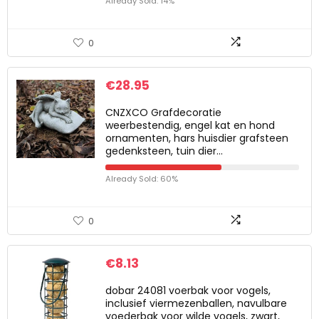
Already Sold: 14%
0
€
28.95
CNZXCO Grafdecoratie
weerbestendig, engel kat en hond
ornamenten, hars huisdier grafsteen
gedenksteen, tuin dier…
Already Sold: 60%
0
€
8.13
dobar 24081 voerbak voor vogels,
inclusief viermezenballen, navulbare
voederbak voor wilde vogels, zwart,