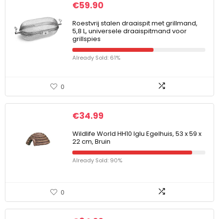
€
59.90
Roestvrij stalen draaispit met grillmand,
5,8 L, universele draaispitmand voor
grillspies
Already Sold: 61%
0
€
34.99
Wildlife World HH10 Iglu Egelhuis, 53 x 59 x
22 cm, Bruin
Already Sold: 90%
0