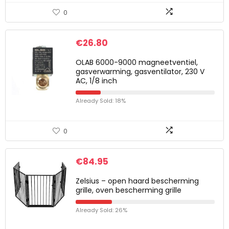
0
€
26.80
OLAB 6000-9000 magneetventiel,
gasverwarming, gasventilator, 230 V
AC, 1/8 inch
Already Sold: 18%
0
€
84.95
Zelsius – open haard bescherming
grille, oven bescherming grille
Already Sold: 26%