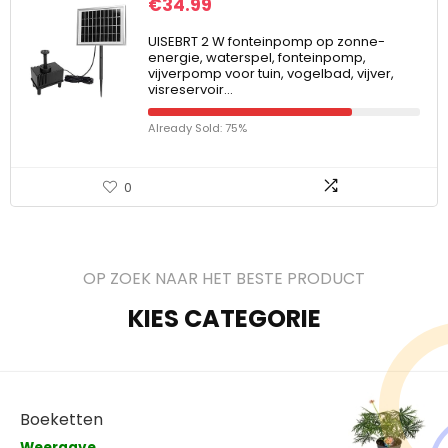
€
34.99
UISEBRT 2 W fonteinpomp op zonne-
energie, waterspel, fonteinpomp,
vijverpomp voor tuin, vogelbad, vijver,
visreservoir…
Already Sold: 75%
0
OP ZOEK NAAR HET BESTE PRODUCT
KIES CATEGORIE
Boeketten
Weergave