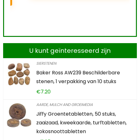
U kunt geïnteresseerd zijn
SIERSTENEN
Baker Ross AW239 Beschilderbare
stenen, 1 verpakking van 10 stuks
€
7.20
AARDE, MULCH AND GROEIMEDIA
Jiffy Groentetabletten, 50 stuks,
zaaizaad, kweekaarde, turftabletten,
kokosnoottabletten