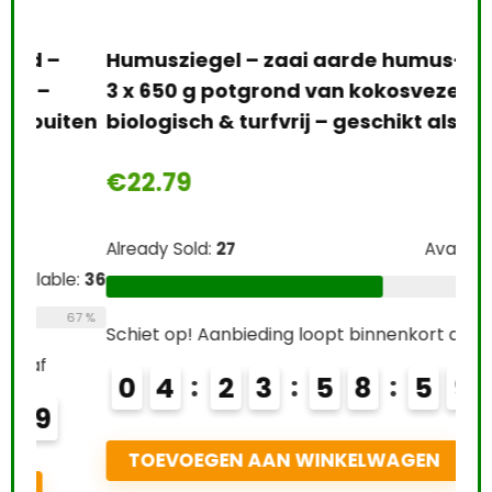
sub
Humusziegel – zaai aarde humus- 27 L –
€
1
3 x 650 g potgrond van kokosvezel –
ten
biologisch & turfvrij – geschikt als…
Alre
€
22.79
Schi
Already Sold:
27
Available:
41
0
e:
36
66 %
67 %
Schiet op! Aanbieding loopt binnenkort af
T
0
4
2
3
5
8
5
8
TOEVOEGEN AAN WINKELWAGEN