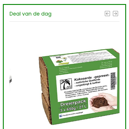
Deal van de dag
10 
gra