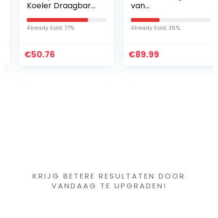
Koeler Draagbare
van
misters Outdoor
kogelbarbecue
Misting Fans Tuin
pizzaset met
Already Sold: 77%
Already Sold: 36%
Misting Kit Cool
pizzaschep,
Down Line Mist
pizzasteen en
€
Messing…
50.76
€
thermometer
89.99
voor Weber 57…
Iets interessants
gevonden ?
KRIJG BETERE RESULTATEN DOOR
VANDAAG TE UPGRADEN!