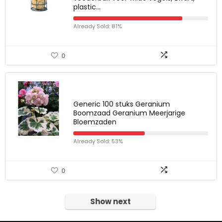
plastic…
Already Sold: 81%
0
Generic 100 stuks Geranium
Boomzaad Geranium Meerjarige
Bloemzaden
Already Sold: 53%
0
Show next