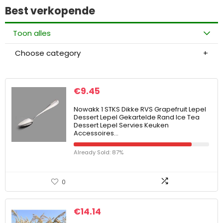
Best verkopende
Toon alles
Choose category
€
9.45
Nowakk 1 STKS Dikke RVS Grapefruit Lepel
Dessert Lepel Gekartelde Rand Ice Tea
Dessert Lepel Servies Keuken
Accessoires…
Already Sold: 87%
0
€
14.14