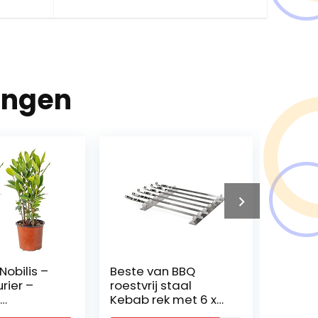
ingen
Nobilis –
Beste van BBQ
Haus&
rier –
roestvrij staal
zeeroo
Kebab rek met 6 x
bloeie
vend – ⌀15
spiesjes Set
Nymp