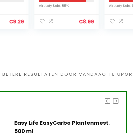
 voor
545112101
cm – 30-
Already Sold: 85%
Already Sold:
ei,
€
9.29
€
8.99
s interessants gevond
G BETERE RESULTATEN DOOR VANDAAG TE UPGR
Easy Life EasyCarbo Plantenmest,
500 ml