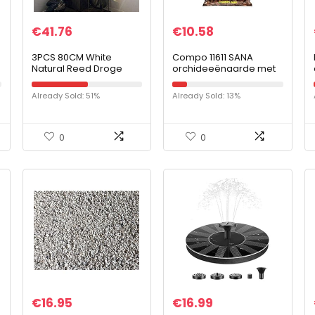
€
41.76
€
10.58
3PCS 80CM White
Compo 11611 SANA
Natural Reed Droge
orchideeënaarde met
Bloem Big Pampagras
8 weken meststof voor
Bouquet Flower Bruiloft
alle
Already Sold: 51%
Already Sold: 13%
Ceremonie Decoratie
orchideeënsoorten,
Modern Home…
cultuursubstraat van
dennenschors, 5…
0
0
€
16.95
€
16.99