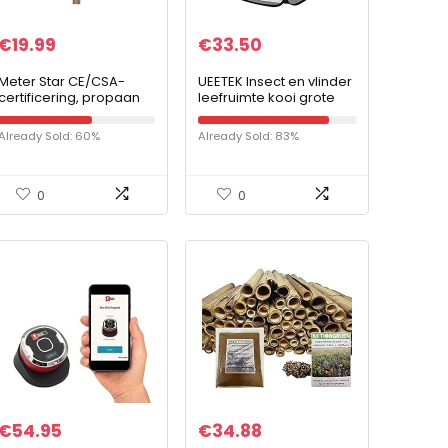
€
19.99
€
33.50
Meter Star CE/CSA-
UEETEK Insect en vlinder
certificering, propaan
leefruimte kooi grote
LPG-gasverwarming en
draagbare insect
outdoor terrasstraler,
Monarch vlinder net
Already Sold: 60%
Already Sold: 83%
reserveonderdelen,
kooi terrarium pop-up
gasbesturing en…
– 60cm hoog…
0
0
€
54.95
€
34.88