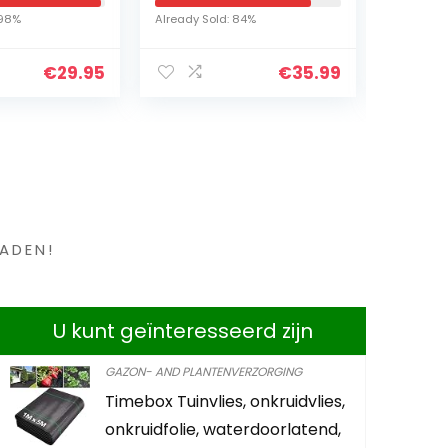
45 cm
Rozen
 98%
Already Sold: 84%
Already S
waterl
plant
€
29.95
€
35.99
en ?
ADEN!
U kunt geïnteresseerd zijn
GAZON- AND PLANTENVERZORGING
Timebox Tuinvlies, onkruidvlies,
Ecoworld 
onkruidfolie, waterdoorlatend,
Bevat ook