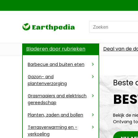
Bladeren door rubrieken
Deal van de d
Barbecue and buiten eten
Gazon- and
Beste 
plantenverzorging
BES
Grasmaaiers and elektrisch
gereedschap
Planten, zaden and bollen
Bekijk de n
Ontvang to
Terrasverwarming en -
verkoeling