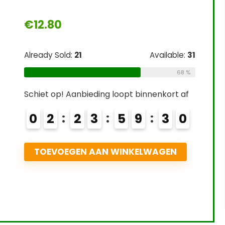
€
12.80
Already Sold:
21
Available:
31
68 %
Schiet op! Aanbieding loopt binnenkort af
0
2
2
3
5
9
2
9
TOEVOEGEN AAN WINKELWAGEN