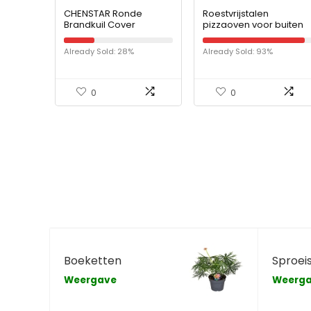
CHENSTAR Ronde
Roestvrijstalen
Brandkuil Cover
pizzaoven voor buiten
Waterdichte
Nero incl. pizzaschep &
Beschermende
pizzasteen,
Already Sold: 28%
Already Sold: 93%
Weerbestendige Cover
hoogwaardige
Tuin Patio Outdoor Fire
pizzamaker, geschikt
Bowl Cover
voor pellets…
0
0
Boeketten
Sproei
Weergave
Weerg