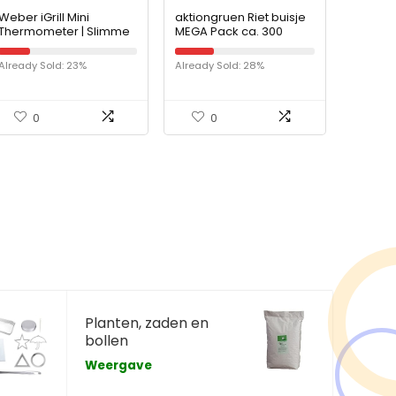
Weber iGrill Mini
aktiongruen Riet buisje
Thermometer | Slimme
MEGA Pack ca. 300
Digitale Thermometer
stuks wilde bijenhotel
Met Bluetooth |
insectenhotel
Already Sold: 23%
Already Sold: 28%
Thermometer Met
knutselspullen 12 cm
Sondes |
incl. 300 g…
Hoogwaardige…
0
0
Planten, zaden en
bollen
Weergave