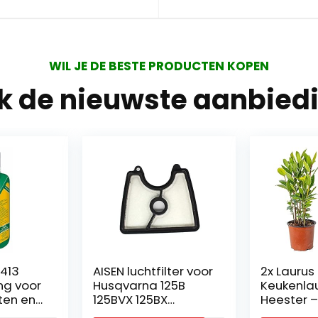
WIL JE DE BESTE PRODUCTEN KOPEN
jk de nieuwste aanbied
413
AISEN luchtfilter voor
2x Laurus 
ng voor
Husqvarna 125B
Keukenlau
ten en
125BVX 125BX
Heester –
 ml –
bladblazer #
Groenblij