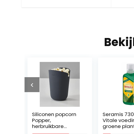
Beki
od
Siliconen popcorn
Seramis 730
rmin
Popper,
Vitale voedi
lers
herbruikbare
groene plan
magnetron popcorn
palmen, 500