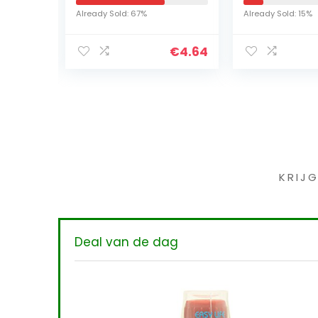
er
popper emmer,
plantenmest
Already Sold: 67%
Already Sold: 15%
enkele portie
optimale gro
ning
magnetron popcorn
vloeibare…
€
85.90
€
4.64
maker, gezonde…
Iet
KRIJ
Deal van de dag
oeistof