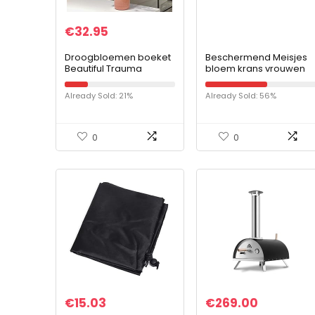
€
32.95
Droogbloemen boeket
Beschermend Meisjes
Beautiful Trauma
bloem krans vrouwen
hoofddeksels bruids
garland partij
Already Sold: 21%
Already Sold: 56%
hoofdband bloemen
bruiloft headwrap
meisje…
0
0
€
15.03
€
269.00