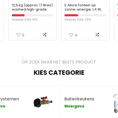
12,5 kg (approx. 17 litres)
E-More Fontein op
washed high-grade
zonne-energie, 1,4 W,
pumice 5-12 mm –
met 5 sproeiers,
puimsteen – substrate
monokristallijn zonne-
Already Sold: 31%
Already Sold: 32%
cactus soil bonsai
waterpomp,
eenvoudige installatie,
zonne…
0
0
OP ZOEK NAAR HET BESTE PRODUCT
KIES CATEGORIE
systemen
Buitenkeukens
ave
Weergave