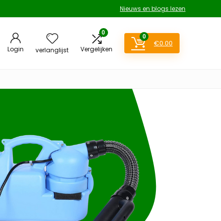
Nieuws en blogs lezen
0
0
€
0.00
Login
Vergelijken
verlanglijst