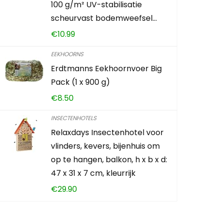
100 g/m² UV-stabilisatie
Universele
scheurvast bodemweefsel…
buiten pl
€
10.99
€
14.95
EEKHOORNS
Erdtmanns Eekhoornvoer Big
Already Sold:
Pack (1 x 900 g)
€
8.50
Schiet op! A
INSECTENHOTELS
Relaxdays Insectenhotel voor
0
3
vlinders, kevers, bijenhuis om
op te hangen, balkon, h x b x d:
47 x 31 x 7 cm, kleurrijk
TOEVOEG
€
29.90