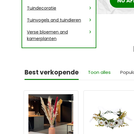
NU AF
Tuindecoratie
Tuinvogels and tuindieren
Verse bloemen and
kamerplanten
Best verkopende
Toon alles
Popul