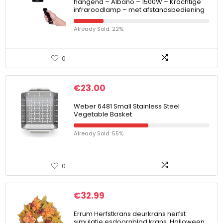
hangend – Albano – 1500W – Krachtige
infraroodlamp – met afstandsbediening
Already Sold: 22%
0
€
23.00
Weber 6481 Small Stainless Steel
Vegetable Basket
Already Sold: 55%
0
€
32.99
Errum Herfstkrans deurkrans herfst
simulatie esdoornblad krans, Halloween