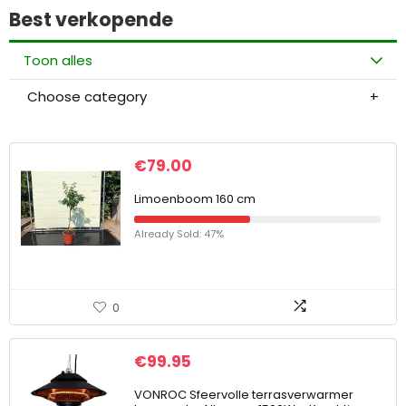
Best verkopende
Toon alles
Choose category
€
79.00
Limoenboom 160 cm
Already Sold: 47%
0
€
99.95
VONROC Sfeervolle terrasverwarmer