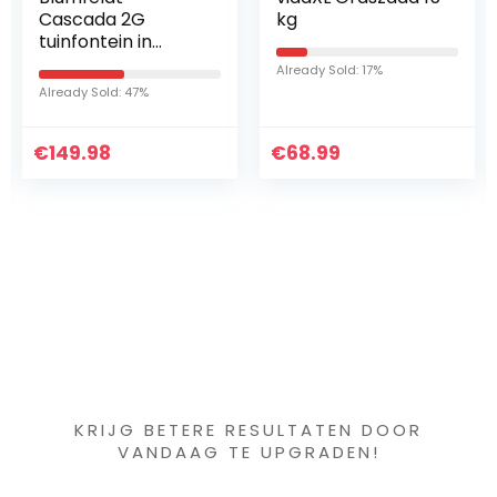
Cascada 2G
kg
tuinfontein in
houten kuip-look –
Already Sold: 17%
waterstroom: 800
Already Sold: 47%
liter / h, 12 watt
waterpomp, 3
€
verdiepingen…
149.98
€
68.99
Iets interessants
gevonden ?
KRIJG BETERE RESULTATEN DOOR
VANDAAG TE UPGRADEN!