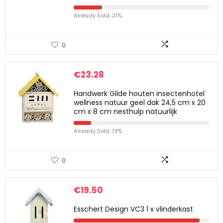
Already Sold: 21%
0
€
23.28
Handwerk Gilde houten insectenhotel
wellness natuur geel dak 24,5 cm x 20
cm x 8 cm nesthulp natuurlijk
Already Sold: 13%
0
€
19.50
Esschert Design VC3 1 x vlinderkast