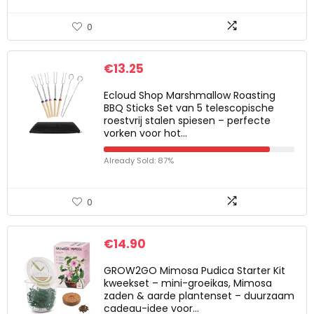
0
€
13.25
Ecloud Shop Marshmallow Roasting
BBQ Sticks Set van 5 telescopische
roestvrij stalen spiesen – perfecte
vorken voor hot…
Already Sold: 87%
0
€
14.90
GROW2GO Mimosa Pudica Starter Kit
kweekset – mini-groeikas, Mimosa
zaden & aarde plantenset – duurzaam
cadeau-idee voor…