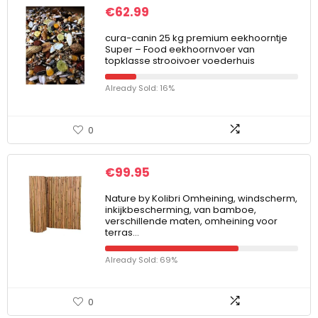
€
62.99
cura-canin 25 kg premium eekhoorntje
Super – Food eekhoornvoer van
topklasse strooivoer voederhuis
Already Sold: 16%
0
€
99.95
Nature by Kolibri Omheining, windscherm,
inkijkbescherming, van bamboe,
verschillende maten, omheining voor
terras…
Already Sold: 69%
0