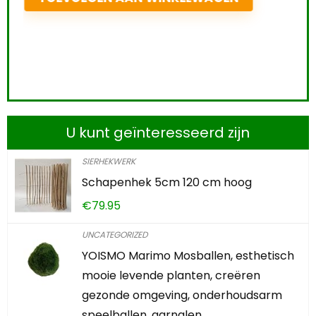
U kunt geïnteresseerd zijn
SIERHEKWERK
Schapenhek 5cm 120 cm hoog
€
79.95
UNCATEGORIZED
YOISMO Marimo Mosballen, esthetisch
mooie levende planten, creëren
gezonde omgeving, onderhoudsarm
speelballen, garnalen…