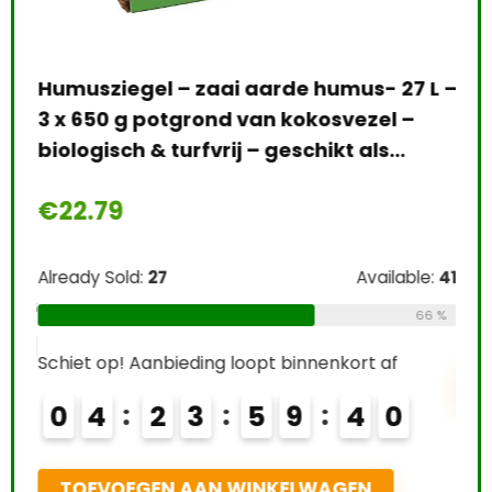
gra
sub
Humusziegel – zaai aarde humus- 27 L –
€
1
3 x 650 g potgrond van kokosvezel –
ten
biologisch & turfvrij – geschikt als…
Alre
€
22.79
Schi
Already Sold:
27
Available:
41
0
e:
36
66 %
67 %
Schiet op! Aanbieding loopt binnenkort af
T
0
4
2
3
5
9
3
8
9
TOEVOEGEN AAN WINKELWAGEN