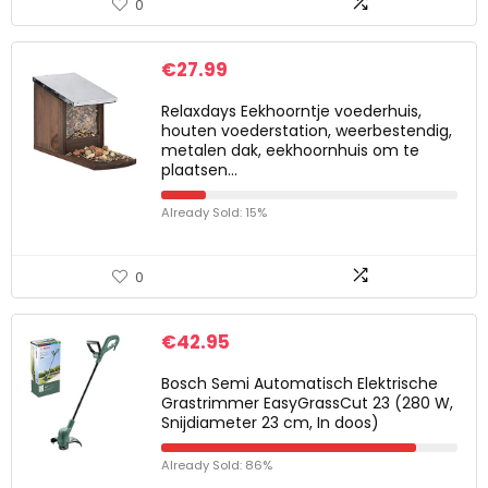
0
€
27.99
Relaxdays Eekhoorntje voederhuis,
houten voederstation, weerbestendig,
metalen dak, eekhoornhuis om te
plaatsen…
Already Sold: 15%
0
€
42.95
Bosch Semi Automatisch Elektrische
Grastrimmer EasyGrassCut 23 (280 W,
Snijdiameter 23 cm, In doos)
Already Sold: 86%