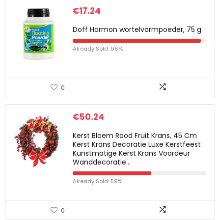
€
17.24
Doff Hormon wortelvormpoeder, 75 g
Already Sold: 96%
0
€
50.24
Kerst Bloem Rood Fruit Krans, 45 Cm
Kerst Krans Decoratie Luxe Kerstfeest
Kunstmatige Kerst Krans Voordeur
Wanddecoratie…
Already Sold: 59%
0