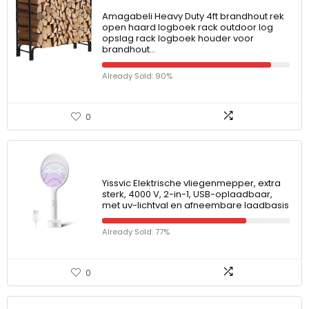
Amagabeli Heavy Duty 4ft brandhout rek
open haard logboek rack outdoor log
opslag rack logboek houder voor
brandhout…
Already Sold: 90%
0
Yissvic Elektrische vliegenmepper, extra
sterk, 4000 V, 2-in-1, USB-oplaadbaar,
met uv-lichtval en afneembare laadbasis
Already Sold: 77%
0